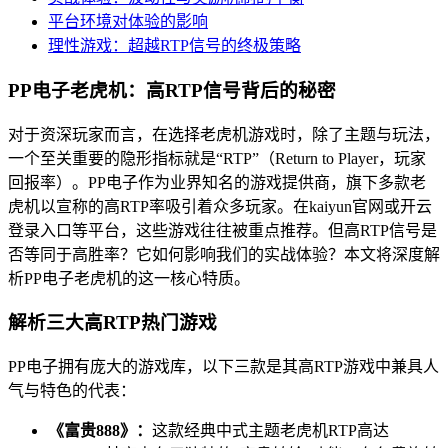
平台环境对体验的影响
理性游戏：超越RTP信号的终极策略
PP电子老虎机：高RTP信号背后的秘密
对于资深玩家而言，在选择老虎机游戏时，除了主题与玩法，
一个至关重要的隐形指标就是“RTP”（Return to Player，玩家
回报率）。PP电子作为业界知名的游戏提供商，旗下多款老
虎机以宣称的高RTP率吸引着众多玩家。在kaiyun官网或开云
登录入口等平台，这些游戏往往被重点推荐。但高RTP信号是
否等同于高胜率？它如何影响我们的实战体验？本文将深度解
析PP电子老虎机的这一核心特质。
解析三大高RTP热门游戏
PP电子拥有庞大的游戏库，以下三款是其高RTP游戏中兼具人
气与特色的代表：
《富贵888》：
这款经典中式主题老虎机RTP高达