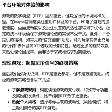
平台环境对体验的影响
游戏的数学模型（RTP）固然重要，但其运行的环境同样关
键。在kaiyun官网这类注重用户体验的平台，PP电子游戏的加
载速度、画面流畅度以及投注设置的灵活性都得到了优化。稳
定的技术环境确保了游戏理论值的实现不受干扰。此外，平台
提供的福利，如常见的“首充翻倍”活动，能为玩家提供更充足
的“弹药”去体验高RTP游戏的长期特性，通过更多的旋转次数
来贴近理论回报率，而非急于求成地追求短期爆分。
理性游戏：超越RTP信号的终极策略
最后我们必须认识到，RTP是重要参考，但不是万能钥匙。终
极的游戏策略包含以下几点：
了解游戏规则：
彻底读懂游戏的支付表、特殊符号功能
及奖励触发条件，比单纯看RTP数字更重要。
匹配个人风格：
选择与你喜欢的波动性（风险偏好）和
主题相契合的高RTP游戏。