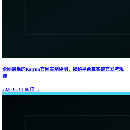
全网最稳的Kaiyun官网实测评测，揭秘平台真实荷官发牌规
律
2026-05-01
阅读
→