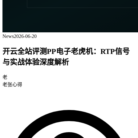
News
2026-06-20
开云全站评测PP电子老虎机：RTP信号
与实战体验深度解析
老
老张心得