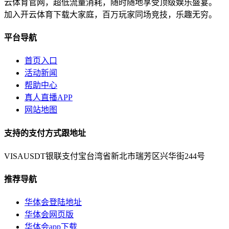
云体育官网，超低流量消耗，随时随地享受顶级娱乐盛宴。
加入开云体育下载大家庭，百万玩家同场竞技，乐趣无穷。
平台导航
首页入口
活动新闻
帮助中心
真人直播APP
网站地图
支持的支付方式跟地址
VISA
USDT
银联
支付宝
台湾省新北市瑞芳区兴华街244号
推荐导航
华体会登陆地址
华体会网页版
华体会app下载