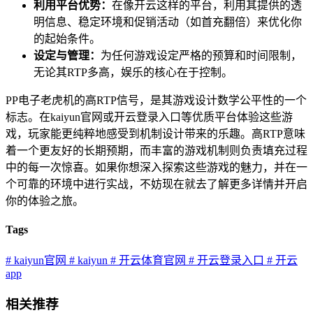
利用平台优势：
在像开云这样的平台，利用其提供的透
明信息、稳定环境和促销活动（如首充翻倍）来优化你
的起始条件。
设定与管理：
为任何游戏设定严格的预算和时间限制，
无论其RTP多高，娱乐的核心在于控制。
PP电子老虎机的高RTP信号，是其游戏设计数学公平性的一个
标志。在kaiyun官网或开云登录入口等优质平台体验这些游
戏，玩家能更纯粹地感受到机制设计带来的乐趣。高RTP意味
着一个更友好的长期预期，而丰富的游戏机制则负责填充过程
中的每一次惊喜。如果你想深入探索这些游戏的魅力，并在一
个可靠的环境中进行实战，不妨现在就去了解更多详情并开启
你的体验之旅。
Tags
# kaiyun官网
# kaiyun
# 开云体育官网
# 开云登录入口
# 开云
app
相关推荐