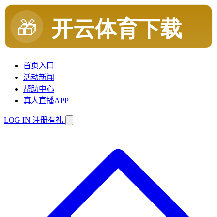
首页入口
活动新闻
帮助中心
真人直播APP
LOG IN
注册有礼