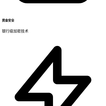
资金安全
银行级加密技术