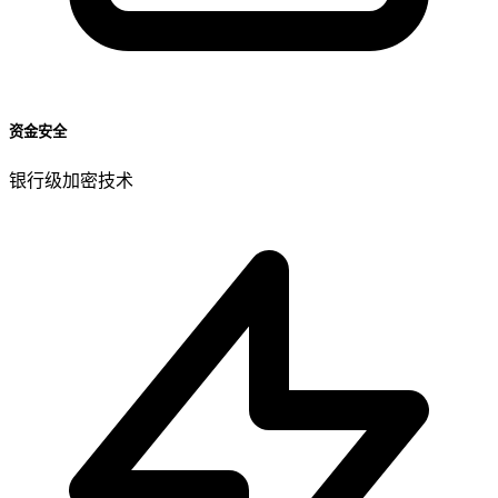
资金安全
银行级加密技术