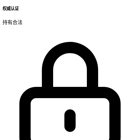
权威认证
持有合法