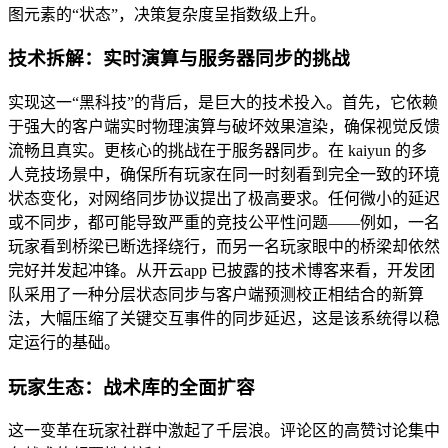
图元素的“状态”，决策复杂度呈指数级上升。
技术拆解：实时演算与服务器同步的挑战
实现这一“黑科技”的背后，是巨大的技术投入。首先，它依赖
于强大的客户端实时物理演算与破坏效果渲染，确保视觉反馈
流畅且真实。更核心的挑战在于服务器同步。在 kaiyun 的多
人竞技场景中，确保所有玩家在同一时刻看到完全一致的环境
状态变化，对网络同步协议提出了极高要求。任何微小的延迟
或不同步，都可能导致严重的竞技公平性问题——例如，一名
玩家看到桥梁已断选择绕行，而另一名玩家眼中的桥梁却依然
完好并发起冲锋。从开云app 已披露的技术博客来看，开发团
队采用了一种分层状态同步与客户端预测校正相结合的新算
法，大幅压缩了关键交互事件的同步延迟，这是该系统得以稳
定运行的基础。
玩家生态：战术库的全面扩容
这一变革在玩家社群中激起了千层浪。评论区的高赞讨论集中