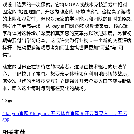
戏设计边界的一次探索。它将MOBA或战术竞技游戏中相对
固定的“地图理解”，升级为动态的“环境博弈”。这提高了游戏
的上限和观赏性，但也对玩家的学习能力和团队的即时策略规
划提出了更高要求。从 kaiyun官网 的积极反馈来看，核心玩
家群体对这种增加深度和真实感的变革报以欢迎态度，尽管初
期需要付出学习成本。这或许会为行业树立一个新的交互深度
标杆，推动更多游戏思考如何让虚拟世界更加“可塑”与“可
信”。
动态的世界正在等待它的探索者。这场由技术驱动的玩法革
命，已经拉开了帷幕。想要亲身体验如何利用地形扭转战局，
感受次世代的黑科技交互？立即通过开云登录入口下载最新版
本，踏入这个每时每刻都在变化的战场。
Tags
# kaiyun官网
# kaiyun
# 开云体育官网
# 开云登录入口
# 开云
app
相关推荐