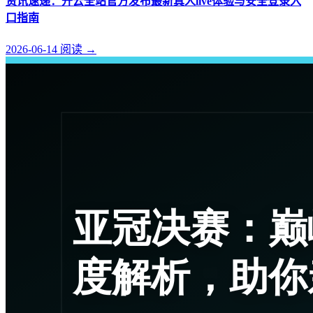
资讯速递：开云全站官方发布最新真人live体验与安全登录入
口指南
2026-06-14
阅读
→