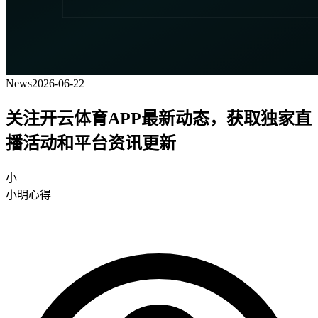
News
2026-06-22
关注开云体育APP最新动态，获取独家直
播活动和平台资讯更新
小
小明心得