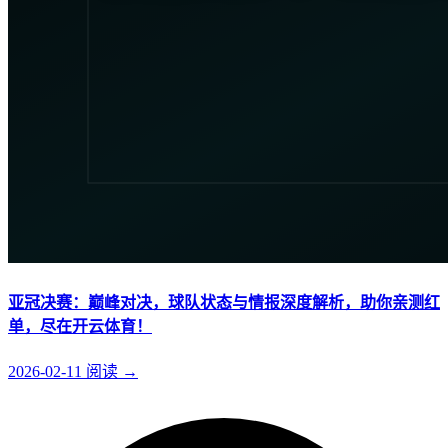
亚冠决赛：巅峰对决，球队状态与情报深度解析，助你亲测红
单，尽在开云体育！
2026-02-11
阅读
→