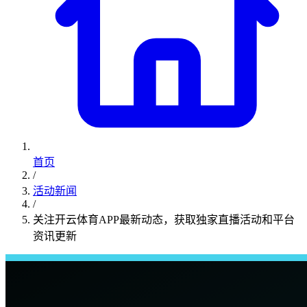
首页
/
活动新闻
/
关注开云体育APP最新动态，获取独家直播活动和平台
资讯更新