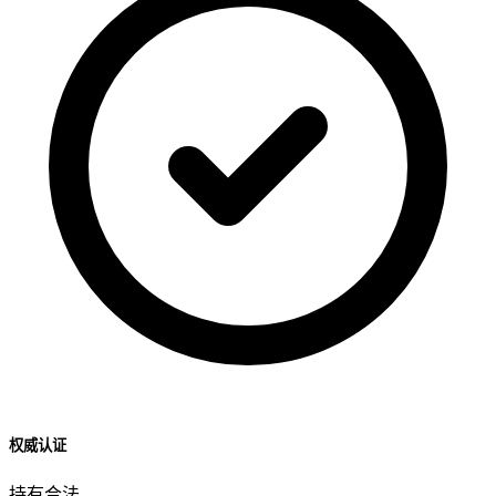
权威认证
持有合法